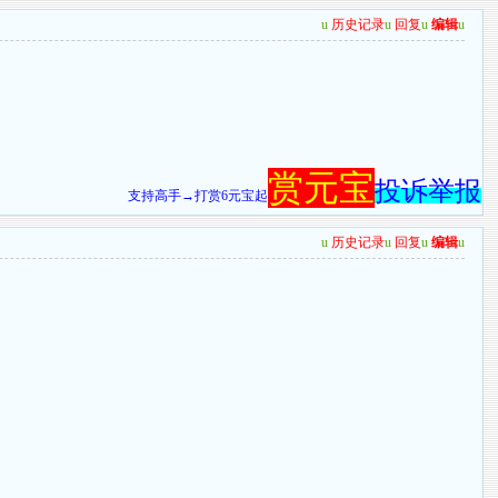
u
历史记录
u
回复
u
编辑
u
赏元宝
投诉举报
支持高手→打赏6元宝起
u
历史记录
u
回复
u
编辑
u