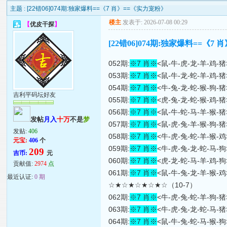
主题 :
[22错06]074期:独家爆料==《7 肖》==《实力宠粉》
楼主
发表于: 2026-07-08 00:29
【
优皮干探
】
[22错06]074期:独家爆料==《7
052期:
※7 肖※
<鼠-牛-虎-龙-羊-鸡-
053期:
※7 肖※
<鼠-牛-龙-蛇-羊-鸡-
054期:
※7 肖※
<牛-兔-龙-蛇-猴-狗-
吉利平码坛好友
055期:
※7 肖※
<虎-兔-龙-蛇-猴-鸡-
056期:
※7 肖※
<鼠-牛-蛇-马-羊-猴-
发帖
月入
十万
不是
梦
057期:
※7 肖※
<鼠-虎-兔-羊-猴-狗-
发贴:
406
058期:
※7 肖※
<牛-虎-兔-蛇-羊-猴-
元宝:
406
个
059期:
※7 肖※
<牛-虎-兔-龙-蛇-马-
209
吉币:
元
060期:
※7 肖※
<虎-龙-蛇-马-羊-鸡-
贡献值:
2974
点
061期:
※7 肖※
<鼠-牛-兔-龙-羊-猴-
最近认证:
0 期
☆★☆★☆★☆★☆（10-7）
062期:
※7 肖※
<牛-虎-兔-蛇-羊-狗-
063期:
※7 肖※
<牛-虎-兔-龙-蛇-马-
064期:
※7 肖※
<鼠-牛-兔-蛇-马-猴-