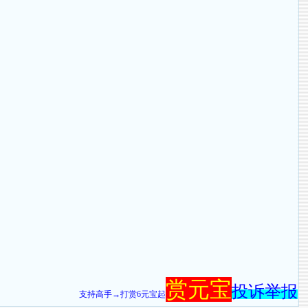
赏元宝
投诉举报
支持高手→打赏6元宝起