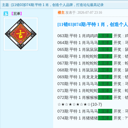
主题 :
[11错03]074期:平特 1 肖，创造个人品牌，打造论坛最高记录
楼主
发表于: 2026-07-07 23:16
【
王泽
】
[11错03]074期:平特 1 肖，
063期:平特 1 肖鸡鸡鸡
∴王泽∴
开奖 : 
064期:平特 1 肖马马马
∴王泽∴
开奖 : 
065期:平特 1 肖鼠鼠鼠
∴王泽∴
开奖 : 
066期:平特 1 肖蛇蛇蛇
∴王泽∴
开奖 : 
067期:平特 1 肖蛇蛇蛇
∴王泽∴
开奖 : 
068期:平特 1 肖鼠鼠鼠
∴王泽∴
开奖 : 
069期:平特 1 肖龙龙龙
∴王泽∴
开奖 : 
070期:平特 1 肖马马马
∴王泽∴
开奖 : 
071期:平特 1 肖蛇蛇蛇
∴王泽∴
开奖 : 
072期:平特 1 肖猴猴猴
∴王泽∴
开奖 : 
☆★☆★☆★☆★☆{10-7}
073期:平特 1 肖马马马
∴王泽∴
开奖 : 
074期:平特 1 肖猪猪猪
∴王泽∴
开奖 : 