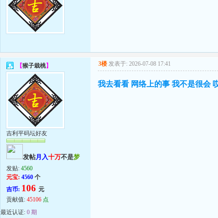
3楼
发表于: 2026-07-08 17:41
【
猴子栽桃
】
我去看看 网络上的事 我不是很会 
吉利平码坛好友
发帖
月入
十万
不是
梦
发贴:
4560
元宝:
4560
个
106
吉币:
元
贡献值:
45106
点
最近认证:
0 期