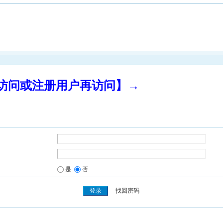
录访问或注册用户再访问】→
是
否
找回密码