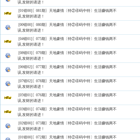
误,发财的请进！
[01错00]〖081期〗天地豪情〔特②④码中特〕生活赚钱两不
误,发财的请进！
[00错00]〖080期〗天地豪情〔特②④码中特〕生活赚钱两不
误,发财的请进！
[04错01]〖075期〗天地豪情〔特②④码中特〕生活赚钱两不
误,发财的请进！
[08错03]〖079期〗天地豪情〔特②④码中特〕生活赚钱两不
误,发财的请进！
[06错02]〖077期〗天地豪情〔特②④码中特〕生活赚钱两不
误,发财的请进！
[07错02]〖078期〗天地豪情〔特②④码中特〕生活赚钱两不
误,发财的请进！
[05错01]〖076期〗天地豪情〔特②④码中特〕生活赚钱两不
误,发财的请进！
[03错01]〖074期〗天地豪情〔特②④码中特〕生活赚钱两不
误,发财的请进！
[02错00]〖073期〗天地豪情〔特②④码中特〕生活赚钱两不
误,发财的请进！
[01错00]〖072期〗天地豪情〔特②④码中特〕生活赚钱两不