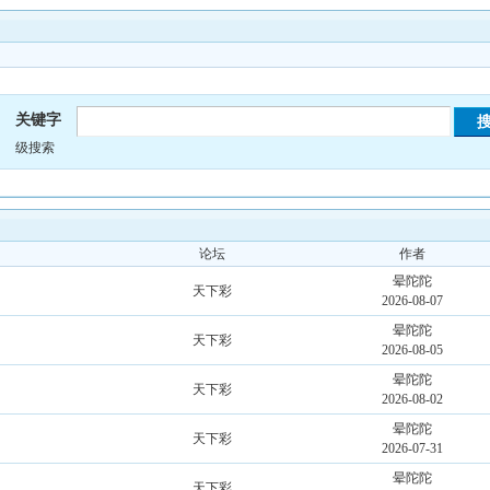
关键字
级搜索
论坛
作者
晕陀陀
天下彩
2026-08-07
晕陀陀
天下彩
2026-08-05
晕陀陀
天下彩
2026-08-02
晕陀陀
天下彩
2026-07-31
晕陀陀
天下彩