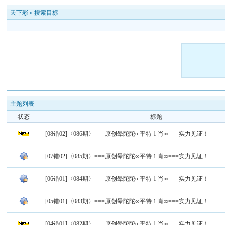
天下彩
»
搜索目标
主题列表
状态
标题
[08错02]〈086期〉===原创晕陀陀∞平特 1 肖∞===实力见证！
[07错02]〈085期〉===原创晕陀陀∞平特 1 肖∞===实力见证！
[06错01]〈084期〉===原创晕陀陀∞平特 1 肖∞===实力见证！
[05错01]〈083期〉===原创晕陀陀∞平特 1 肖∞===实力见证！
[04错01]〈082期〉===原创晕陀陀∞平特 1 肖∞===实力见证！