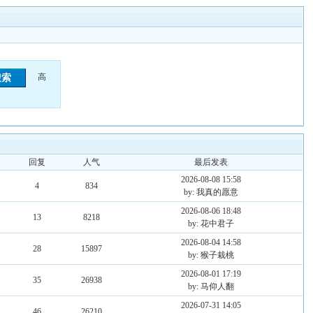
高
回复
人气
最后发表
2026-08-08 15:58
4
834
by: 我真的愿意
2026-08-06 18:48
13
8218
by: 花中君子
2026-08-04 14:58
28
15897
by: 猴子栽桃
2026-08-01 17:19
35
26938
by: 马仰人翻
2026-07-31 14:05
46
26210