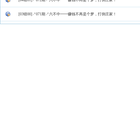
[04错01]↗072期↗六不中━━赚钱不再是个梦，打倒庄家！
[03错00]↗071期↗六不中━━赚钱不再是个梦，打倒庄家！