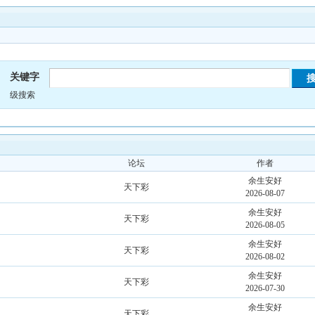
关键字
级搜索
论坛
作者
余生安好
天下彩
2026-08-07
余生安好
天下彩
2026-08-05
余生安好
天下彩
2026-08-02
余生安好
天下彩
2026-07-30
余生安好
天下彩