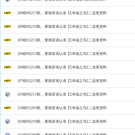
[00错00]217期;，要致富请认准【Σ幸福之鸟Σ二连尾资料
[00错00]216期;，要致富请认准【Σ幸福之鸟Σ二连尾资料
[05错01]213期;，要致富请认准【Σ幸福之鸟Σ二连尾资料
[04错00]212期;，要致富请认准【Σ幸福之鸟Σ二连尾资料
[06错01]214期;，要致富请认准【Σ幸福之鸟Σ二连尾资料
[07错02]215期;，要致富请认准【Σ幸福之鸟Σ二连尾资料
[03错00]211期;，要致富请认准【Σ幸福之鸟Σ二连尾资料
[10错01]205期;，要致富请认准【Σ幸福之鸟Σ二连尾资料
[02错00]210期;，要致富请认准【Σ幸福之鸟Σ二连尾资料