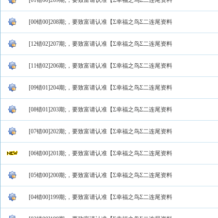
[01错00]209期;，要致富请认准【Σ幸福之鸟Σ二连尾资料
[00错00]208期;，要致富请认准【Σ幸福之鸟Σ二连尾资料
[12错02]207期;，要致富请认准【Σ幸福之鸟Σ二连尾资料
[11错02]206期;，要致富请认准【Σ幸福之鸟Σ二连尾资料
[09错01]204期;，要致富请认准【Σ幸福之鸟Σ二连尾资料
[08错01]203期;，要致富请认准【Σ幸福之鸟Σ二连尾资料
[07错00]202期;，要致富请认准【Σ幸福之鸟Σ二连尾资料
[06错00]201期;，要致富请认准【Σ幸福之鸟Σ二连尾资料
[05错00]200期;，要致富请认准【Σ幸福之鸟Σ二连尾资料
[04错00]199期;，要致富请认准【Σ幸福之鸟Σ二连尾资料