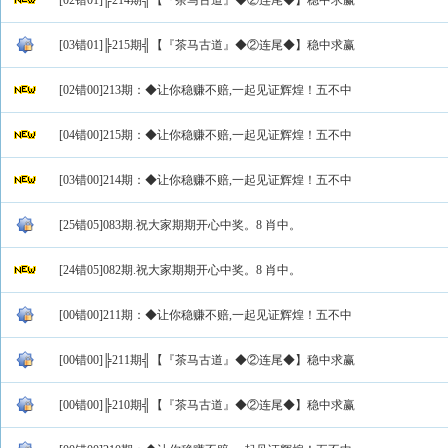
[02错01]╠214期╣【『茶马古道』◆②连尾◆】稳中求赢
[03错01]╠215期╣【『茶马古道』◆②连尾◆】稳中求赢
[02错00]213期：◆让你稳赚不赔,一起见证辉煌！五不中
[04错00]215期：◆让你稳赚不赔,一起见证辉煌！五不中
[03错00]214期：◆让你稳赚不赔,一起见证辉煌！五不中
[25错05]083期.祝大家期期开心中奖。8 肖中。
[24错05]082期.祝大家期期开心中奖。8 肖中。
[00错00]211期：◆让你稳赚不赔,一起见证辉煌！五不中
[00错00]╠211期╣【『茶马古道』◆②连尾◆】稳中求赢
[00错00]╠210期╣【『茶马古道』◆②连尾◆】稳中求赢