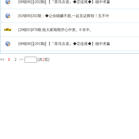
[00错00]╠202期╣【『茶马古道』◆②连尾◆】稳中求赢
[02错00]202期：◆让你稳赚不赔,一起见证辉煌！五不中
[20错03]078期.祝大家期期开心中奖。8 肖中。
[00错00]╠201期╣【『茶马古道』◆②连尾◆】稳中求赢
<<
1
2
>>
[共
2
页]