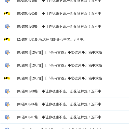
[00错00]210期：◆让你稳赚不赔,一起见证辉煌！五不中
[00错00]205期：◆让你稳赚不赔,一起见证辉煌！五不中
[03错01]209期：◆让你稳赚不赔,一起见证辉煌！五不中
[23错04]081期.祝大家期期开心中奖。8 肖中。
[03错01]╠209期╣【『茶马古道』◆②连尾◆】稳中求赢
[02错01]╠208期╣【『茶马古道』◆②连尾◆】稳中求赢
[02错01]╠205期╣【『茶马古道』◆②连尾◆】稳中求赢
[02错01]208期：◆让你稳赚不赔,一起见证辉煌！五不中
[00错00]206期：◆让你稳赚不赔,一起见证辉煌！五不中
[01错00]207期：◆让你稳赚不赔,一起见证辉煌！五不中