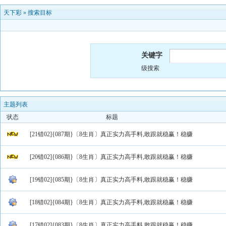
天下彩
»
搜索目标
关键字
级搜索
主题列表
状态
标题
[21错02]{087期}〔8生肖〕真正实力高手料,敢跟就稳赢！稳赚
[20错02]{086期}〔8生肖〕真正实力高手料,敢跟就稳赢！稳赚
[19错02]{085期}〔8生肖〕真正实力高手料,敢跟就稳赢！稳赚
[18错02]{084期}〔8生肖〕真正实力高手料,敢跟就稳赢！稳赚
[17错02]{083期}〔8生肖〕真正实力高手料,敢跟就稳赢！稳赚