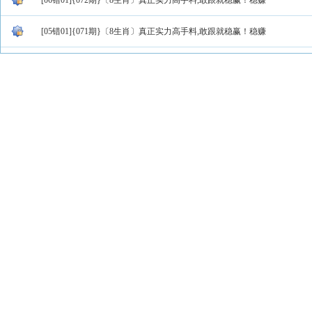
[06错01]{072期}〔8生肖〕真正实力高手料,敢跟就稳赢！稳赚
[05错01]{071期}〔8生肖〕真正实力高手料,敢跟就稳赢！稳赚