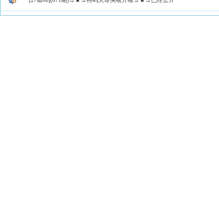
[27错06](071期)→★→特码天尊买啥开啥→★→已经公开