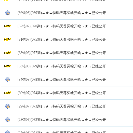
[36错08](080期)→★→特码天尊买啥开啥→★→已经公开
[32错07](076期)→★→特码天尊买啥开啥→★→已经公开
[31错07](075期)→★→特码天尊买啥开啥→★→已经公开
[33错08](077期)→★→特码天尊买啥开啥→★→已经公开
[35错08](079期)→★→特码天尊买啥开啥→★→已经公开
[34错08](078期)→★→特码天尊买啥开啥→★→已经公开
[30错07](074期)→★→特码天尊买啥开啥→★→已经公开
[29错07](073期)→★→特码天尊买啥开啥→★→已经公开
[28错07](072期)→★→特码天尊买啥开啥→★→已经公开