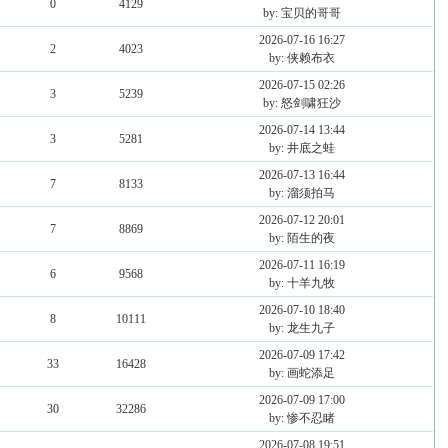
0
4129
by: 宝贝的哥哥
2026-07-16 16:27
2
4023
by: 侠赖布衣
2026-07-15 02:26
3
5239
by: 怒剑啸狂沙
2026-07-14 13:44
3
5281
by: 井底之蛙
2026-07-13 16:44
7
8133
by: 溜须拍马
2026-07-12 20:01
7
8869
by: 陌生的夜
2026-07-11 16:19
6
9568
by: 十羊九牧
2026-07-10 18:40
8
10111
by: 龙生九子
2026-07-09 17:42
33
16428
by: 画蛇添足
2026-07-09 17:00
30
32286
by: 惨不忍睹
2026-07-08 19:51