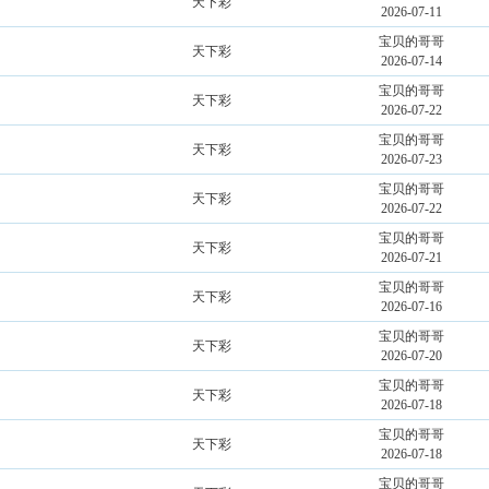
天下彩
2026-07-11
宝贝的哥哥
天下彩
2026-07-14
宝贝的哥哥
天下彩
2026-07-22
宝贝的哥哥
天下彩
2026-07-23
宝贝的哥哥
天下彩
2026-07-22
宝贝的哥哥
天下彩
2026-07-21
宝贝的哥哥
天下彩
2026-07-16
宝贝的哥哥
天下彩
2026-07-20
宝贝的哥哥
天下彩
2026-07-18
宝贝的哥哥
天下彩
2026-07-18
宝贝的哥哥