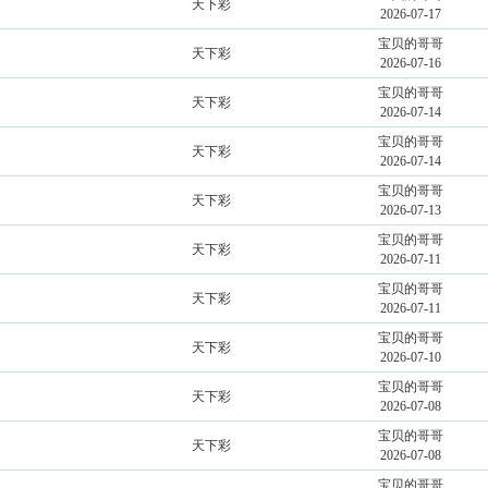
天下彩
2026-07-17
宝贝的哥哥
天下彩
2026-07-16
宝贝的哥哥
天下彩
2026-07-14
宝贝的哥哥
天下彩
2026-07-14
宝贝的哥哥
天下彩
2026-07-13
宝贝的哥哥
天下彩
2026-07-11
宝贝的哥哥
天下彩
2026-07-11
宝贝的哥哥
天下彩
2026-07-10
宝贝的哥哥
天下彩
2026-07-08
宝贝的哥哥
天下彩
2026-07-08
宝贝的哥哥