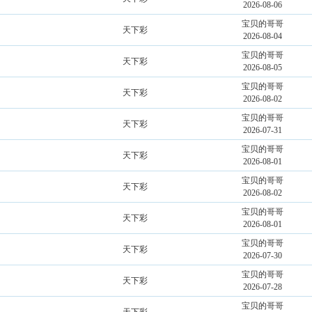
2026-08-06
宝贝的哥哥
天下彩
2026-08-04
宝贝的哥哥
天下彩
2026-08-05
宝贝的哥哥
天下彩
2026-08-02
宝贝的哥哥
天下彩
2026-07-31
宝贝的哥哥
天下彩
2026-08-01
宝贝的哥哥
天下彩
2026-08-02
宝贝的哥哥
天下彩
2026-08-01
宝贝的哥哥
天下彩
2026-07-30
宝贝的哥哥
天下彩
2026-07-28
宝贝的哥哥