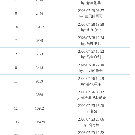
2
2610
by: 悬崖勒马
2026-07-29 06:57
0
2446
by: 宝贝的哥哥
2026-07-28 19:28
18
15127
by: 永在心中
2026-07-28 10:34
7
6879
by: 马瘦毛长
2026-07-27 19:22
2
5573
by: 乌金血剑
2026-07-26 22:10
0
3448
by: 宝贝的哥哥
2026-07-26 10:59
11
9559
by: 喜气洋洋
2026-07-26 06:12
1
3660
by: 你会看见我的爱
2026-07-25 18:58
12
16282
by: 老猪
2026-07-23 23:06
133
105425
by: 鸿与梓
2026-07-23 19:52