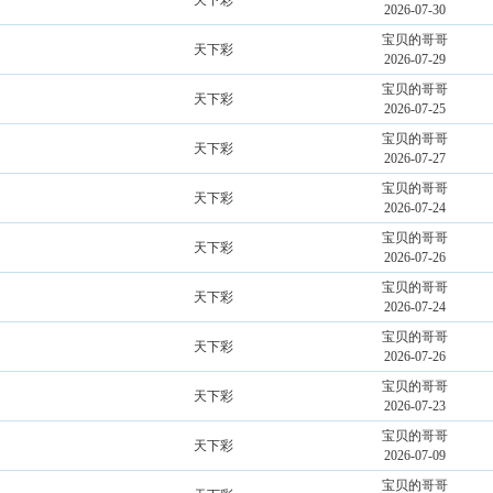
天下彩
2026-07-30
宝贝的哥哥
天下彩
2026-07-29
宝贝的哥哥
天下彩
2026-07-25
宝贝的哥哥
天下彩
2026-07-27
宝贝的哥哥
天下彩
2026-07-24
宝贝的哥哥
天下彩
2026-07-26
宝贝的哥哥
天下彩
2026-07-24
宝贝的哥哥
天下彩
2026-07-26
宝贝的哥哥
天下彩
2026-07-23
宝贝的哥哥
天下彩
2026-07-09
宝贝的哥哥