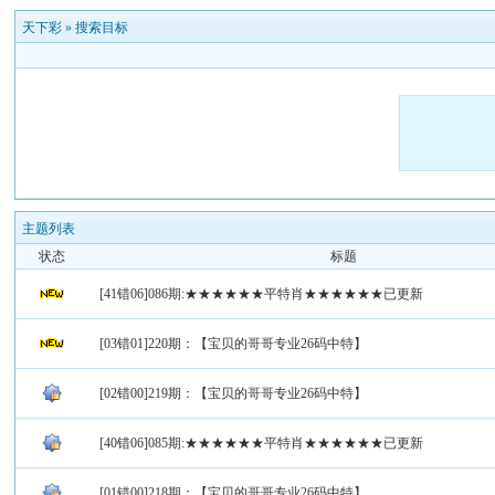
天下彩
»
搜索目标
主题列表
状态
标题
[41错06]086期:★★★★★★平特肖★★★★★★已更新
[03错01]220期：【宝贝的哥哥专业26码中特】
[02错00]219期：【宝贝的哥哥专业26码中特】
[40错06]085期:★★★★★★平特肖★★★★★★已更新
[01错00]218期：【宝贝的哥哥专业26码中特】