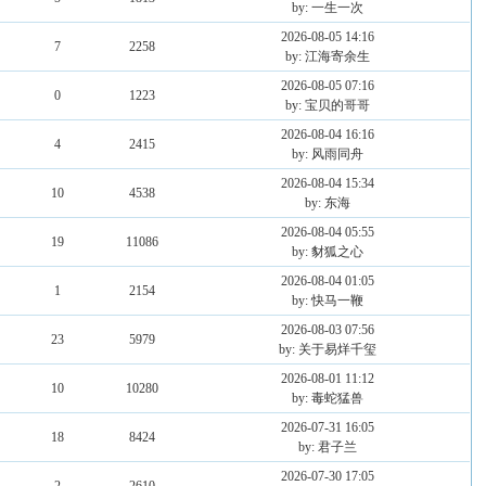
by: 一生一次
2026-08-05 14:16
7
2258
by: 江海寄余生
2026-08-05 07:16
0
1223
by: 宝贝的哥哥
2026-08-04 16:16
4
2415
by: 风雨同舟
2026-08-04 15:34
10
4538
by: 东海
2026-08-04 05:55
19
11086
by: 豺狐之心
2026-08-04 01:05
1
2154
by: 快马一鞭
2026-08-03 07:56
23
5979
by: 关于易烊千玺
2026-08-01 11:12
10
10280
by: 毒蛇猛兽
2026-07-31 16:05
18
8424
by: 君子兰
2026-07-30 17:05