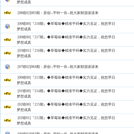
梦想成真
[08错02]085期：原创--平特一肖--祝大家财源滚滚来
[00错00]『218期』◆草莓味◆精准平码◆实力见证，祝您早日
梦想成真
[00错00]『217期』◆草莓味◆精准平码◆实力见证，祝您早日
梦想成真
[03错01]『216期』◆草莓味◆精准平码◆实力见证，祝您早日
梦想成真
[07错02]084期：原创--平特一肖--祝大家财源滚滚来
[00错00]『213期』◆草莓味◆精准平码◆实力见证，祝您早日
梦想成真
[01错00]『214期』◆草莓味◆精准平码◆实力见证，祝您早日
梦想成真
[02错00]『215期』◆草莓味◆精准平码◆实力见证，祝您早日
梦想成真
[02错01]『212期』◆草莓味◆精准平码◆实力见证，祝您早日
梦想成真