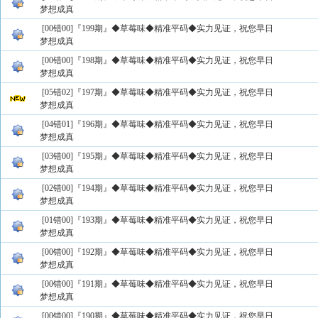
梦想成真
[00错00]『199期』◆草莓味◆精准平码◆实力见证，祝您早日
梦想成真
[00错00]『198期』◆草莓味◆精准平码◆实力见证，祝您早日
梦想成真
[05错02]『197期』◆草莓味◆精准平码◆实力见证，祝您早日
梦想成真
[04错01]『196期』◆草莓味◆精准平码◆实力见证，祝您早日
梦想成真
[03错00]『195期』◆草莓味◆精准平码◆实力见证，祝您早日
梦想成真
[02错00]『194期』◆草莓味◆精准平码◆实力见证，祝您早日
梦想成真
[01错00]『193期』◆草莓味◆精准平码◆实力见证，祝您早日
梦想成真
[00错00]『192期』◆草莓味◆精准平码◆实力见证，祝您早日
梦想成真
[00错00]『191期』◆草莓味◆精准平码◆实力见证，祝您早日
梦想成真
[00错00]『190期』◆草莓味◆精准平码◆实力见证，祝您早日