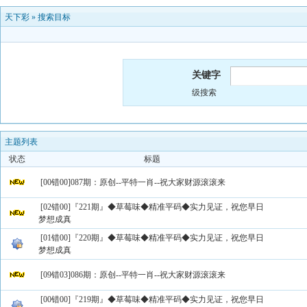
天下彩
»
搜索目标
关键字
级搜索
主题列表
状态
标题
[00错00]087期：原创--平特一肖--祝大家财源滚滚来
[02错00]『221期』◆草莓味◆精准平码◆实力见证，祝您早日
梦想成真
[01错00]『220期』◆草莓味◆精准平码◆实力见证，祝您早日
梦想成真
[09错03]086期：原创--平特一肖--祝大家财源滚滚来
[00错00]『219期』◆草莓味◆精准平码◆实力见证，祝您早日