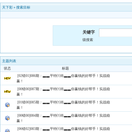
天下彩
»
搜索目标
关键字
级搜索
主题列表
状态
标题
[02错01]086期：▃▃平特⑴肖▃▃你赢钱的好帮手！实战稳
赢！
[00错00]087期：▃▃平特⑴肖▃▃你赢钱的好帮手！实战稳
赢！
[01错00]085期：▃▃平特⑴肖▃▃你赢钱的好帮手！实战稳
赢！
[00错00]084期：▃▃平特⑴肖▃▃你赢钱的好帮手！实战稳
赢！
[06错02]083期：▃▃平特⑴肖▃▃你赢钱的好帮手！实战稳