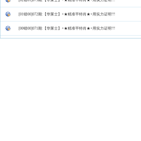
[02错01]073期:【华莱士】+★精准平特肖★+用实力证明!!!
[01错00]072期:【华莱士】+★精准平特肖★+用实力证明!!!
[00错00]071期:【华莱士】+★精准平特肖★+用实力证明!!!