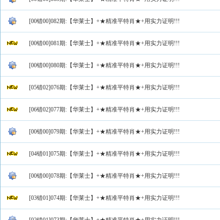
[00错00]082期:【华莱士】+★精准平特肖★+用实力证明!!!
[00错00]081期:【华莱士】+★精准平特肖★+用实力证明!!!
[00错00]080期:【华莱士】+★精准平特肖★+用实力证明!!!
[05错02]076期:【华莱士】+★精准平特肖★+用实力证明!!!
[06错02]077期:【华莱士】+★精准平特肖★+用实力证明!!!
[00错00]079期:【华莱士】+★精准平特肖★+用实力证明!!!
[04错01]075期:【华莱士】+★精准平特肖★+用实力证明!!!
[00错00]078期:【华莱士】+★精准平特肖★+用实力证明!!!
[03错01]074期:【华莱士】+★精准平特肖★+用实力证明!!!