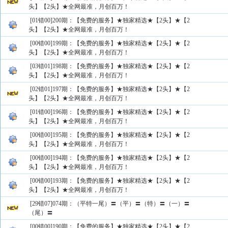
头】【2头】★全网最准，月创百万！
[01错00]200期：【免费的服务】★独家精选★【2头】★【2
头】【2头】★全网最准，月创百万！
[00错00]199期：【免费的服务】★独家精选★【2头】★【2
头】【2头】★全网最准，月创百万！
[03错01]198期：【免费的服务】★独家精选★【2头】★【2
头】【2头】★全网最准，月创百万！
[02错01]197期：【免费的服务】★独家精选★【2头】★【2
头】【2头】★全网最准，月创百万！
[01错00]196期：【免费的服务】★独家精选★【2头】★【2
头】【2头】★全网最准，月创百万！
[00错00]195期：【免费的服务】★独家精选★【2头】★【2
头】【2头】★全网最准，月创百万！
[00错00]194期：【免费的服务】★独家精选★【2头】★【2
头】【2头】★全网最准，月创百万！
[00错00]193期：【免费的服务】★独家精选★【2头】★【2
头】【2头】★全网最准，月创百万！
[29错07]074期：（平特一尾）〓（平）〓（特）〓（一）〓
（尾）〓
[00错00]190期：【免费的服务】★独家精选★【2头】★【2