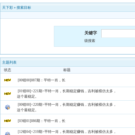
天下彩
»
搜索目标
关键字
级搜索
主题列表
状态
标题
[00错00]087期：平特一肖，长
[01错00]<221期>平特一肖，长期稳定赚钱，吉利被模仿太多，
这个最稳定。
[00错00]<220期>平特一肖，长期稳定赚钱，吉利被模仿太多，
这个最稳定。
[03错01]086期：平特一肖，长
[12错04]<219期>平特一肖，长期稳定赚钱，吉利被模仿太多，