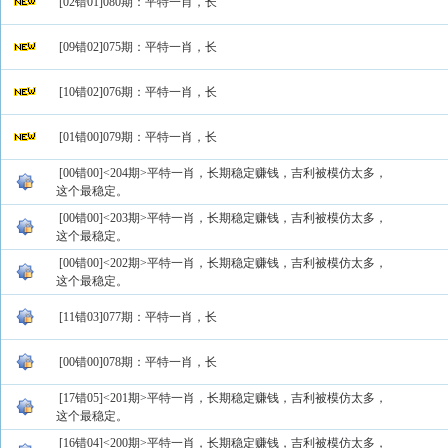
[02错01]080期：平特一肖，长
[09错02]075期：平特一肖，长
[10错02]076期：平特一肖，长
[01错00]079期：平特一肖，长
[00错00]<204期>平特一肖，长期稳定赚钱，吉利被模仿太多，
这个最稳定。
[00错00]<203期>平特一肖，长期稳定赚钱，吉利被模仿太多，
这个最稳定。
[00错00]<202期>平特一肖，长期稳定赚钱，吉利被模仿太多，
这个最稳定。
[11错03]077期：平特一肖，长
[00错00]078期：平特一肖，长
[17错05]<201期>平特一肖，长期稳定赚钱，吉利被模仿太多，
这个最稳定。
[16错04]<200期>平特一肖，长期稳定赚钱，吉利被模仿太多，