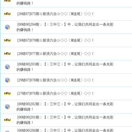
的赚钱路！
[26错07]075期☆新浪六合☆◇◇〔Ⅲ连尾〕◇◇！
[00错00]204期：【﹛三中三﹜】中，让我们共同走出一条光彩
的赚钱路！
[30错07]079期☆新浪六合☆◇◇〔Ⅲ连尾〕◇◇！
[28错07]077期☆新浪六合☆◇◇〔Ⅲ连尾〕◇◇！
[00错00]203期：【﹛三中三﹜】中，让我们共同走出一条光彩
的赚钱路！
[29错07]078期☆新浪六合☆◇◇〔Ⅲ连尾〕◇◇！
[27错07]076期☆新浪六合☆◇◇〔Ⅲ连尾〕◇◇！
[00错00]202期：【﹛三中三﹜】中，让我们共同走出一条光彩
的赚钱路！
[00错00]201期：【﹛三中三﹜】中，让我们共同走出一条光彩
的赚钱路！
[00错00]200期：【﹛三中三﹜】中，让我们共同走出一条光彩