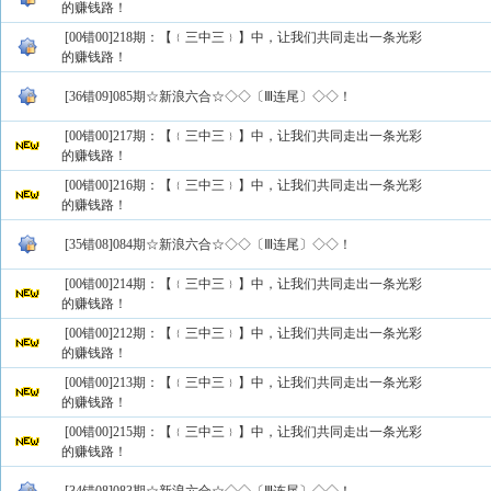
的赚钱路！
[00错00]218期：【﹛三中三﹜】中，让我们共同走出一条光彩
的赚钱路！
[36错09]085期☆新浪六合☆◇◇〔Ⅲ连尾〕◇◇！
[00错00]217期：【﹛三中三﹜】中，让我们共同走出一条光彩
的赚钱路！
[00错00]216期：【﹛三中三﹜】中，让我们共同走出一条光彩
的赚钱路！
[35错08]084期☆新浪六合☆◇◇〔Ⅲ连尾〕◇◇！
[00错00]214期：【﹛三中三﹜】中，让我们共同走出一条光彩
的赚钱路！
[00错00]212期：【﹛三中三﹜】中，让我们共同走出一条光彩
的赚钱路！
[00错00]213期：【﹛三中三﹜】中，让我们共同走出一条光彩
的赚钱路！
[00错00]215期：【﹛三中三﹜】中，让我们共同走出一条光彩
的赚钱路！