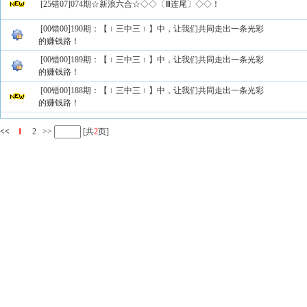
[25错07]074期☆新浪六合☆◇◇〔Ⅲ连尾〕◇◇！
[00错00]190期：【﹛三中三﹜】中，让我们共同走出一条光彩
的赚钱路！
[00错00]189期：【﹛三中三﹜】中，让我们共同走出一条光彩
的赚钱路！
[00错00]188期：【﹛三中三﹜】中，让我们共同走出一条光彩
的赚钱路！
<<
1
2
>>
[共
2
页]