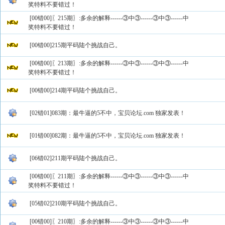
奖特料不要错过！
[00错00]〖215期〗:多余的解释------③中③------③中③------中
奖特料不要错过！
[00错00]215期平码陆个挑战自己。
[00错00]〖213期〗:多余的解释------③中③------③中③------中
奖特料不要错过！
[00错00]214期平码陆个挑战自己。
[02错01]083期：最牛逼的5不中，宝贝论坛.com 独家发表！
[01错00]082期：最牛逼的5不中，宝贝论坛.com 独家发表！
[06错02]211期平码陆个挑战自己。
[00错00]〖211期〗:多余的解释------③中③------③中③------中
奖特料不要错过！
[05错02]210期平码陆个挑战自己。
[00错00]〖210期〗:多余的解释------③中③------③中③------中