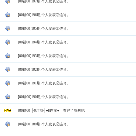
[00错00]197期;个人发表②连肖。
[00错00]196期;个人发表②连肖。
[00错00]195期;个人发表②连肖。
[00错00]194期;个人发表②连肖。
[00错00]193期;个人发表②连肖。
[00错00]192期;个人发表②连肖。
[00错00]191期;个人发表②连肖。
[00错00]190期;个人发表②连肖。
[00错00]╟074期╢●Ⅱ连尾●，看好了就买吧
[00错00]189期;个人发表②连肖。