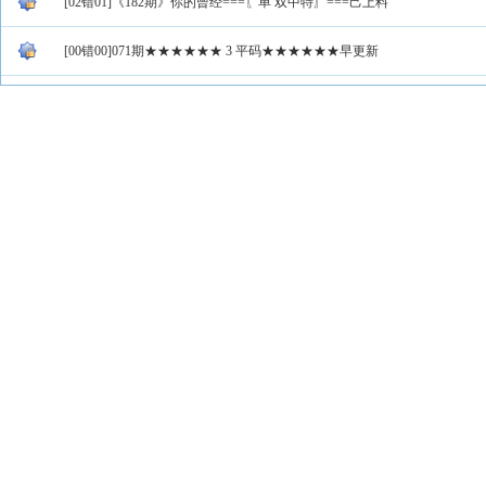
[02错01]《182期》你的曾经===〖单 双中特〗===己上料
[00错00]071期★★★★★★ 3 平码★★★★★★早更新