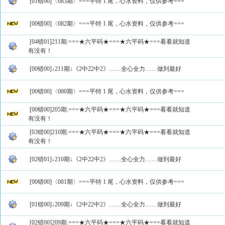
[01错00]〈083期〉===平特 1 尾，心水资料，仅供参考===
[00错00]〈082期〉===平特 1 尾，心水资料，仅供参考===
[04错01]211期.===★六平码★===★六平码★===看看就知道
有没有！
[00错00]↓211期↓《2中22中2》……全心全力……做到最好
[00错00]〈080期〉===平特 1 尾，心水资料，仅供参考===
[00错00]205期.===★六平码★===★六平码★===看看就知道
有没有！
[03错00]210期.===★六平码★===★六平码★===看看就知道
有没有！
[02错01]↓210期↓《2中22中2》……全心全力……做到最好
[00错00]〈081期〉===平特 1 尾，心水资料，仅供参考===
[01错00]↓209期↓《2中22中2》……全心全力……做到最好
[02错00]209期.===★六平码★===★六平码★===看看就知道