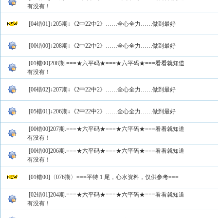
有没有！
[04错01]↓205期↓《2中22中2》……全心全力……做到最好
[00错00]↓208期↓《2中22中2》……全心全力……做到最好
[01错00]208期.===★六平码★===★六平码★===看看就知道
有没有！
[06错02]↓207期↓《2中22中2》……全心全力……做到最好
[05错01]↓206期↓《2中22中2》……全心全力……做到最好
[00错00]207期.===★六平码★===★六平码★===看看就知道
有没有！
[00错00]206期.===★六平码★===★六平码★===看看就知道
有没有！
[01错00]〈076期〉===平特 1 尾，心水资料，仅供参考===
[02错01]204期.===★六平码★===★六平码★===看看就知道
有没有！