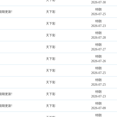
天下彩
2026-07-30
特朗
期期更新!
天下彩
2026-07-25
特朗
天下彩
2026-07-23
特朗
天下彩
2026-07-28
特朗
天下彩
2026-07-27
特朗
天下彩
2026-07-26
特朗
天下彩
2026-07-25
特朗
天下彩
2026-07-25
特朗
期期更新!
天下彩
2026-07-23
特朗
期期更新!
天下彩
2026-07-09
特朗