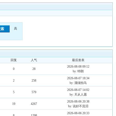
高
回复
人气
最后发表
2026-08-08 09:12
0
28
by: 特朗
2026-08-07 18:34
2
258
by: 溜须拍马
2026-08-07 14:02
5
579
by: 天从人愿
2026-08-06 20:38
19
4267
by: 说好不流泪
2026-08-06 20:33
8
1298