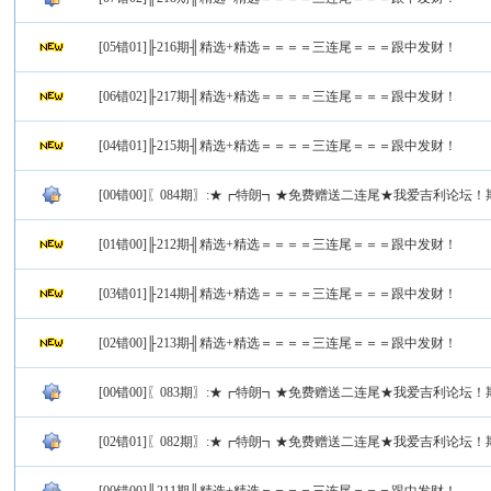
[05错01]╟216期╢精选+精选＝＝＝＝三连尾＝＝＝跟中发财！
[06错02]╟217期╢精选+精选＝＝＝＝三连尾＝＝＝跟中发财！
[04错01]╟215期╢精选+精选＝＝＝＝三连尾＝＝＝跟中发财！
[00错00]〖084期〗:★┏特朗┓★免费赠送二连尾★我爱吉利论坛！
[01错00]╟212期╢精选+精选＝＝＝＝三连尾＝＝＝跟中发财！
[03错01]╟214期╢精选+精选＝＝＝＝三连尾＝＝＝跟中发财！
[02错00]╟213期╢精选+精选＝＝＝＝三连尾＝＝＝跟中发财！
[00错00]〖083期〗:★┏特朗┓★免费赠送二连尾★我爱吉利论坛！
[02错01]〖082期〗:★┏特朗┓★免费赠送二连尾★我爱吉利论坛！