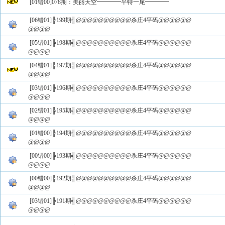
[01错00]078期：美丽天空━━━━平特一尾━━━━
[06错01]╠199期╣@@@@@@@@@@杀庄4平码@@@@@@
@@@@
[05错01]╠198期╣@@@@@@@@@@杀庄4平码@@@@@@
@@@@
[04错01]╠197期╣@@@@@@@@@@杀庄4平码@@@@@@
@@@@
[03错01]╠196期╣@@@@@@@@@@杀庄4平码@@@@@@
@@@@
[02错01]╠195期╣@@@@@@@@@@杀庄4平码@@@@@@
@@@@
[01错00]╠194期╣@@@@@@@@@@杀庄4平码@@@@@@
@@@@
[00错00]╠193期╣@@@@@@@@@@杀庄4平码@@@@@@
@@@@
[00错00]╠192期╣@@@@@@@@@@杀庄4平码@@@@@@
@@@@
[03错01]╠191期╣@@@@@@@@@@杀庄4平码@@@@@@
@@@@