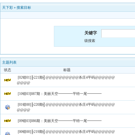
天下彩
»
搜索目标
关键字
级搜索
主题列表
状态
标题
[02错01]╠221期╣@@@@@@@@@@杀庄4平码@@@@@@
@@@@
[10错03]087期：美丽天空━━━━平特一尾━━━━
[01错00]╠220期╣@@@@@@@@@@杀庄4平码@@@@@@
@@@@
[09错03]086期：美丽天空━━━━平特一尾━━━━
[00错00]╠219期╣@@@@@@@@@@杀庄4平码@@@@@@