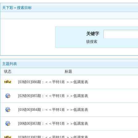
天下彩
»
搜索目标
关键字
级搜索
主题列表
状态
标题
[03错01]086期：＜＜平特1肖 ＞＞低调发表
[02错00]085期：＜＜平特1肖 ＞＞低调发表
[01错00]084期：＜＜平特1肖 ＞＞低调发表
[00错00]083期：＜＜平特1肖 ＞＞低调发表
[03错01]082期：＜＜平特1肖 ＞＞低调发表