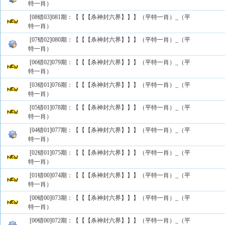
特一肖）
[08错03]081期：【【【杀神封六界】】】（平特一肖）_（平
特一肖）
[07错02]080期：【【【杀神封六界】】】（平特一肖）_（平
特一肖）
[06错02]079期：【【【杀神封六界】】】（平特一肖）_（平
特一肖）
[03错01]076期：【【【杀神封六界】】】（平特一肖）_（平
特一肖）
[05错01]078期：【【【杀神封六界】】】（平特一肖）_（平
特一肖）
[04错01]077期：【【【杀神封六界】】】（平特一肖）_（平
特一肖）
[02错01]075期：【【【杀神封六界】】】（平特一肖）_（平
特一肖）
[01错00]074期：【【【杀神封六界】】】（平特一肖）_（平
特一肖）
[00错00]073期：【【【杀神封六界】】】（平特一肖）_（平
特一肖）
[00错00]072期：【【【杀神封六界】】】（平特一肖）_（平