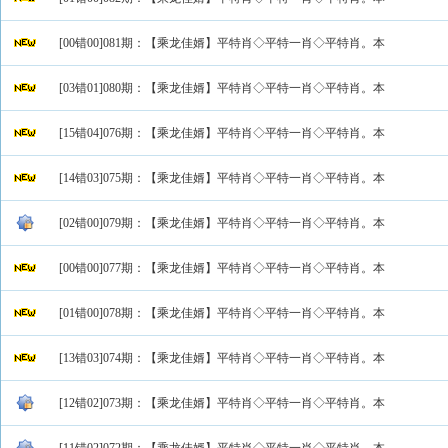
[00错00]081期：【乘龙佳婿】平特肖◇平特一肖◇平特肖。本
[03错01]080期：【乘龙佳婿】平特肖◇平特一肖◇平特肖。本
[15错04]076期：【乘龙佳婿】平特肖◇平特一肖◇平特肖。本
[14错03]075期：【乘龙佳婿】平特肖◇平特一肖◇平特肖。本
[02错00]079期：【乘龙佳婿】平特肖◇平特一肖◇平特肖。本
[00错00]077期：【乘龙佳婿】平特肖◇平特一肖◇平特肖。本
[01错00]078期：【乘龙佳婿】平特肖◇平特一肖◇平特肖。本
[13错03]074期：【乘龙佳婿】平特肖◇平特一肖◇平特肖。本
[12错02]073期：【乘龙佳婿】平特肖◇平特一肖◇平特肖。本