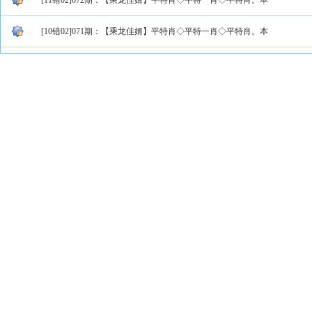
[11错02]072期：【乘龙佳婿】平特肖◇平特一肖◇平特肖。本
[10错02]071期：【乘龙佳婿】平特肖◇平特一肖◇平特肖。本