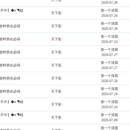
天下彩
2026-07-28
五不中】◆≡◥稳
第一个清晨
天下彩
2026-07-26
第一个清晨
稳资料势在必得
天下彩
2026-07-28
第一个清晨
稳资料势在必得
天下彩
2026-07-24
第一个清晨
稳资料势在必得
天下彩
2026-07-27
第一个清晨
稳资料势在必得
天下彩
2026-07-27
第一个清晨
稳资料势在必得
天下彩
2026-07-26
第一个清晨
稳资料势在必得
天下彩
2026-07-24
五不中】◆≡◥稳
第一个清晨
天下彩
2026-07-24
五不中】◆≡◥稳
第一个清晨
天下彩
2026-07-09
第一个清晨