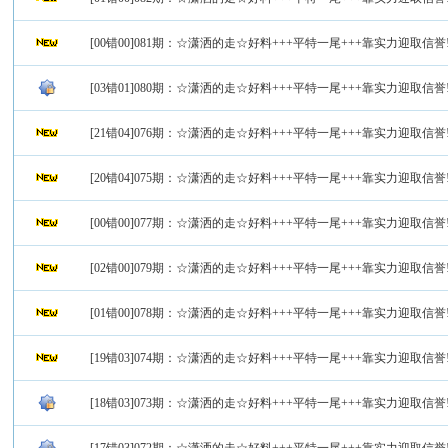
[00错00]081期：☆潇洒的走☆好料+++平特一尾+++靠实力迎取信誉
[03错01]080期：☆潇洒的走☆好料+++平特一尾+++靠实力迎取信誉
[21错04]076期：☆潇洒的走☆好料+++平特一尾+++靠实力迎取信誉
[20错04]075期：☆潇洒的走☆好料+++平特一尾+++靠实力迎取信誉
[00错00]077期：☆潇洒的走☆好料+++平特一尾+++靠实力迎取信誉
[02错00]079期：☆潇洒的走☆好料+++平特一尾+++靠实力迎取信誉
[01错00]078期：☆潇洒的走☆好料+++平特一尾+++靠实力迎取信誉
[19错03]074期：☆潇洒的走☆好料+++平特一尾+++靠实力迎取信誉
[18错03]073期：☆潇洒的走☆好料+++平特一尾+++靠实力迎取信誉