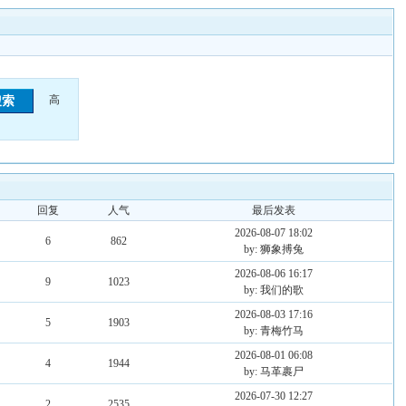
高
回复
人气
最后发表
2026-08-07 18:02
6
862
by: 狮象搏兔
2026-08-06 16:17
9
1023
by: 我们的歌
2026-08-03 17:16
5
1903
by: 青梅竹马
2026-08-01 06:08
4
1944
by: 马革裹尸
2026-07-30 12:27
2
2535