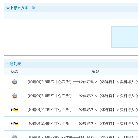
天下彩
»
搜索目标
主题列表
状态
标题
[00错00]219期不甘心不放手===经典好料＜【③连肖】＞实料得人
[00错00]218期不甘心不放手===经典好料＜【③连肖】＞实料得人
[00错00]217期不甘心不放手===经典好料＜【③连肖】＞实料得人
[00错00]214期不甘心不放手===经典好料＜【③连肖】＞实料得人
[00错00]216期不甘心不放手===经典好料＜【③连肖】＞实料得人