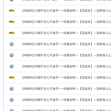
[00错00]212期不甘心不放手===经典好料＜【③连肖】＞实料得人
[00错00]215期不甘心不放手===经典好料＜【③连肖】＞实料得人
[00错00]213期不甘心不放手===经典好料＜【③连肖】＞实料得人
[00错00]211期不甘心不放手===经典好料＜【③连肖】＞实料得人
[00错00]210期不甘心不放手===经典好料＜【③连肖】＞实料得人
[00错00]209期不甘心不放手===经典好料＜【③连肖】＞实料得人
[00错00]205期不甘心不放手===经典好料＜【③连肖】＞实料得人
[00错00]208期不甘心不放手===经典好料＜【③连肖】＞实料得人
[00错00]206期不甘心不放手===经典好料＜【③连肖】＞实料得人