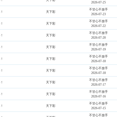
心！
天下彩
2026-07-25
不甘心不放手
心！
天下彩
2026-07-23
不甘心不放手
心！
天下彩
2026-07-22
不甘心不放手
心！
天下彩
2026-07-20
不甘心不放手
心！
天下彩
2026-07-19
不甘心不放手
心！
天下彩
2026-07-18
不甘心不放手
心！
天下彩
2026-07-18
不甘心不放手
心！
天下彩
2026-07-17
不甘心不放手
心！
天下彩
2026-07-16
不甘心不放手
心！
天下彩
2026-07-15
不甘心不放手