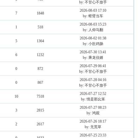
by: 不甘心不放手
2026-08-03 17:10
7
1848
by: 螳臂当车
2026-08-03 15:23
1
518
by: 人仰马翻
2026-08-02 01:38
5
1364
by: 小肚鸡肠
2026-07-30 13:41
6
1232
by: 乘龙佳婿
2026-07-29 06:41
0
872
by: 不甘心不放手
2026-07-28 04:16
0
867
by: 不甘心不放手
2026-07-27 12:52
10
7518
by: 情是那幺笨
2026-07-27 08:23
3
2815
by: 鸿观
2026-07-26 18:17
2
2617
by: 无荒草
2026-07-25 23:33