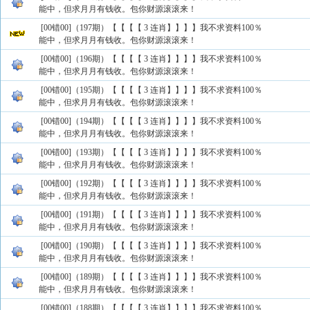
能中，但求月月有钱收。包你财源滚滚来！
[00错00]（197期）【【【【 3 连肖】】】】我不求资料100％
能中，但求月月有钱收。包你财源滚滚来！
[00错00]（196期）【【【【 3 连肖】】】】我不求资料100％
能中，但求月月有钱收。包你财源滚滚来！
[00错00]（195期）【【【【 3 连肖】】】】我不求资料100％
能中，但求月月有钱收。包你财源滚滚来！
[00错00]（194期）【【【【 3 连肖】】】】我不求资料100％
能中，但求月月有钱收。包你财源滚滚来！
[00错00]（193期）【【【【 3 连肖】】】】我不求资料100％
能中，但求月月有钱收。包你财源滚滚来！
[00错00]（192期）【【【【 3 连肖】】】】我不求资料100％
能中，但求月月有钱收。包你财源滚滚来！
[00错00]（191期）【【【【 3 连肖】】】】我不求资料100％
能中，但求月月有钱收。包你财源滚滚来！
[00错00]（190期）【【【【 3 连肖】】】】我不求资料100％
能中，但求月月有钱收。包你财源滚滚来！
[00错00]（189期）【【【【 3 连肖】】】】我不求资料100％
能中，但求月月有钱收。包你财源滚滚来！
[00错00]（188期）【【【【 3 连肖】】】】我不求资料100％