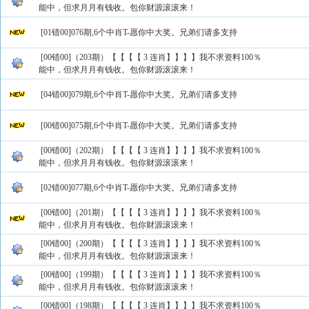
能中，但求月月有钱收。包你财源滚滚来！
[01错00]076期,6个中肖T-愿你中大奖。兄弟们请多支持
[00错00]（203期）【【【【 3 连肖】】】】我不求资料100％
能中，但求月月有钱收。包你财源滚滚来！
[04错00]079期,6个中肖T-愿你中大奖。兄弟们请多支持
[00错00]075期,6个中肖T-愿你中大奖。兄弟们请多支持
[00错00]（202期）【【【【 3 连肖】】】】我不求资料100％
能中，但求月月有钱收。包你财源滚滚来！
[02错00]077期,6个中肖T-愿你中大奖。兄弟们请多支持
[00错00]（201期）【【【【 3 连肖】】】】我不求资料100％
能中，但求月月有钱收。包你财源滚滚来！
[00错00]（200期）【【【【 3 连肖】】】】我不求资料100％
能中，但求月月有钱收。包你财源滚滚来！
[00错00]（199期）【【【【 3 连肖】】】】我不求资料100％
能中，但求月月有钱收。包你财源滚滚来！
[00错00]（198期）【【【【 3 连肖】】】】我不求资料100％