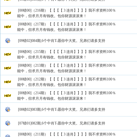
[00错00]（216期）【【【【 3 连肖】】】】我不求资料100％
能中，但求月月有钱收。包你财源滚滚来！
[00错00]（217期）【【【【 3 连肖】】】】我不求资料100％
能中，但求月月有钱收。包你财源滚滚来！
[09错02]084期,6个中肖T-愿你中大奖。兄弟们请多支持
[00错00]（215期）【【【【 3 连肖】】】】我不求资料100％
能中，但求月月有钱收。包你财源滚滚来！
[00错00]（213期）【【【【 3 连肖】】】】我不求资料100％
能中，但求月月有钱收。包你财源滚滚来！
[00错00]（212期）【【【【 3 连肖】】】】我不求资料100％
能中，但求月月有钱收。包你财源滚滚来！
[00错00]（214期）【【【【 3 连肖】】】】我不求资料100％
能中，但求月月有钱收。包你财源滚滚来！
[08错02]083期,6个中肖T-愿你中大奖。兄弟们请多支持
[07错01]082期,6个中肖T-愿你中大奖。兄弟们请多支持
[00错00]（211期）【【【【 3 连肖】】】】我不求资料100％