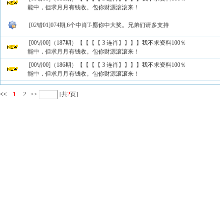
能中，但求月月有钱收。包你财源滚滚来！
[02错01]074期,6个中肖T-愿你中大奖。兄弟们请多支持
[00错00]（187期）【【【【 3 连肖】】】】我不求资料100％
能中，但求月月有钱收。包你财源滚滚来！
[00错00]（186期）【【【【 3 连肖】】】】我不求资料100％
能中，但求月月有钱收。包你财源滚滚来！
<<
1
2
>>
[共
2
页]