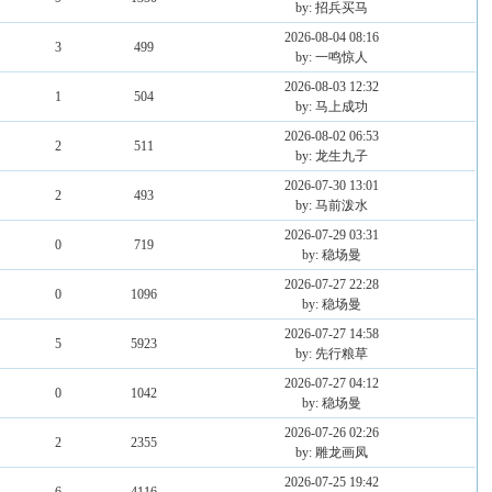
by: 招兵买马
2026-08-04 08:16
3
499
by: 一鸣惊人
2026-08-03 12:32
1
504
by: 马上成功
2026-08-02 06:53
2
511
by: 龙生九子
2026-07-30 13:01
2
493
by: 马前泼水
2026-07-29 03:31
0
719
by: 稳场曼
2026-07-27 22:28
0
1096
by: 稳场曼
2026-07-27 14:58
5
5923
by: 先行粮草
2026-07-27 04:12
0
1042
by: 稳场曼
2026-07-26 02:26
2
2355
by: 雕龙画凤
2026-07-25 19:42