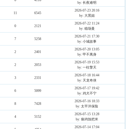
6
4116
by: 长夜难明
2026-07-23 20:16
11
6545
by: 大黑姐
2026-07-22 11:24
0
2121
by: 稳场曼
2026-07-21 17:30
7
5258
by: 小城故事
2026-07-20 13:05
2
2401
by: 甲不离身
2026-07-19 15:53
2
2053
by: 一柱擎天
2026-07-18 16:44
3
2331
by: 天龙奇侠
2026-07-17 19:42
6
5099
by: 鸡犬不宁
2026-07-16 18:33
8
7428
by: 太平洋保险
2026-07-15 13:28
4
5152
by: 偷鸡蚀把米
2026-07-14 17:04