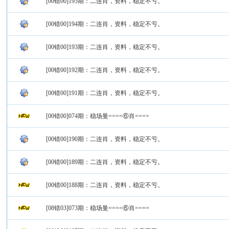
[00错00]195期：二连肖，资料，稳定不亏。
[00错00]194期：二连肖，资料，稳定不亏。
[00错00]193期：二连肖，资料，稳定不亏。
[00错00]192期：二连肖，资料，稳定不亏。
[00错00]191期：二连肖，资料，稳定不亏。
[00错00]074期：稳场曼====⑥肖====
[00错00]190期：二连肖，资料，稳定不亏。
[00错00]189期：二连肖，资料，稳定不亏。
[00错00]188期：二连肖，资料，稳定不亏。
[08错03]073期：稳场曼====⑥肖====