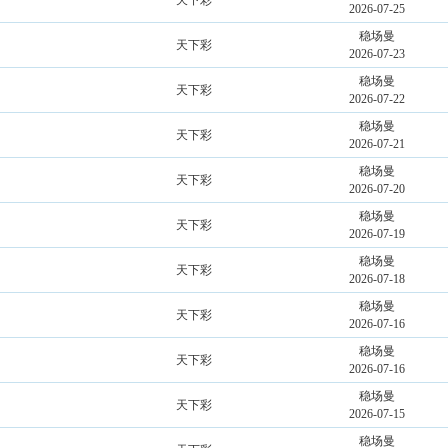
天下彩
2026-07-25
稳场曼
天下彩
2026-07-23
稳场曼
天下彩
2026-07-22
稳场曼
天下彩
2026-07-21
稳场曼
天下彩
2026-07-20
稳场曼
天下彩
2026-07-19
稳场曼
天下彩
2026-07-18
稳场曼
天下彩
2026-07-16
稳场曼
天下彩
2026-07-16
稳场曼
天下彩
2026-07-15
稳场曼