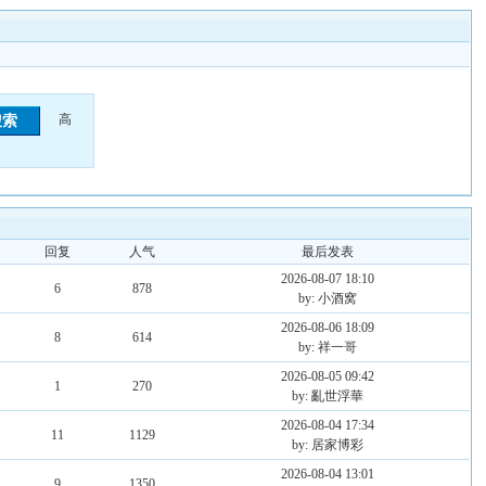
高
回复
人气
最后发表
2026-08-07 18:10
6
878
by: 小酒窝
2026-08-06 18:09
8
614
by: 祥一哥
2026-08-05 09:42
1
270
by: 亂世浮華
2026-08-04 17:34
11
1129
by: 居家博彩
2026-08-04 13:01
9
1350