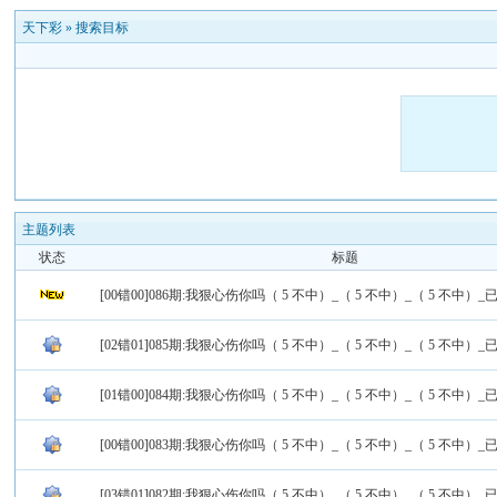
天下彩
»
搜索目标
主题列表
状态
标题
[00错00]086期:我狠心伤你吗（ 5 不中）_（ 5 不中）_（ 5 不中）
[02错01]085期:我狠心伤你吗（ 5 不中）_（ 5 不中）_（ 5 不中）
[01错00]084期:我狠心伤你吗（ 5 不中）_（ 5 不中）_（ 5 不中）
[00错00]083期:我狠心伤你吗（ 5 不中）_（ 5 不中）_（ 5 不中）
[03错01]082期:我狠心伤你吗（ 5 不中）_（ 5 不中）_（ 5 不中）