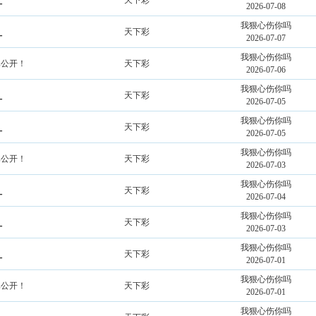
▁
天下彩
2026-07-08
我狠心伤你吗
▁
天下彩
2026-07-07
我狠心伤你吗
_已公开！
天下彩
2026-07-06
我狠心伤你吗
▁
天下彩
2026-07-05
我狠心伤你吗
▁
天下彩
2026-07-05
我狠心伤你吗
_已公开！
天下彩
2026-07-03
我狠心伤你吗
▁
天下彩
2026-07-04
我狠心伤你吗
▁
天下彩
2026-07-03
我狠心伤你吗
▁
天下彩
2026-07-01
我狠心伤你吗
_已公开！
天下彩
2026-07-01
我狠心伤你吗