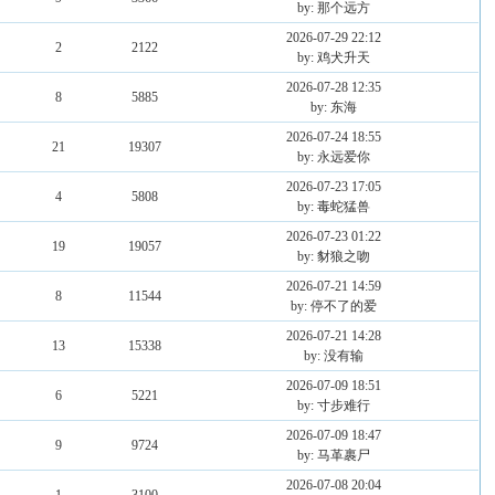
by: 那个远方
2026-07-29 22:12
2
2122
by: 鸡犬升天
2026-07-28 12:35
8
5885
by: 东海
2026-07-24 18:55
21
19307
by: 永远爱你
2026-07-23 17:05
4
5808
by: 毒蛇猛兽
2026-07-23 01:22
19
19057
by: 豺狼之吻
2026-07-21 14:59
8
11544
by: 停不了的爱
2026-07-21 14:28
13
15338
by: 没有输
2026-07-09 18:51
6
5221
by: 寸步难行
2026-07-09 18:47
9
9724
by: 马革裹尸
2026-07-08 20:04