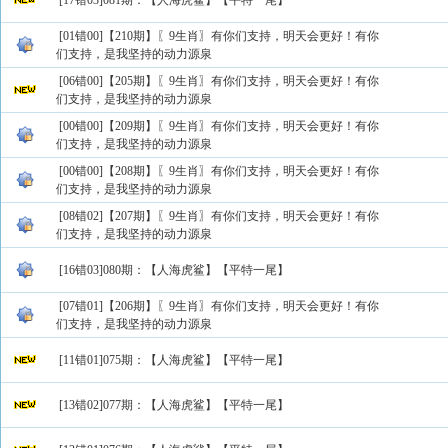
[17错03]081期：【人海虎鲨】【平特一尾】
[01错00]【210期】〖9生肖〗有你们支持，明天会更好！有你
们支持，是我坚持的动力源泉
[06错00]【205期】〖9生肖〗有你们支持，明天会更好！有你
们支持，是我坚持的动力源泉
[00错00]【209期】〖9生肖〗有你们支持，明天会更好！有你
们支持，是我坚持的动力源泉
[00错00]【208期】〖9生肖〗有你们支持，明天会更好！有你
们支持，是我坚持的动力源泉
[08错02]【207期】〖9生肖〗有你们支持，明天会更好！有你
们支持，是我坚持的动力源泉
[16错03]080期：【人海虎鲨】【平特一尾】
[07错01]【206期】〖9生肖〗有你们支持，明天会更好！有你
们支持，是我坚持的动力源泉
[11错01]075期：【人海虎鲨】【平特一尾】
[13错02]077期：【人海虎鲨】【平特一尾】