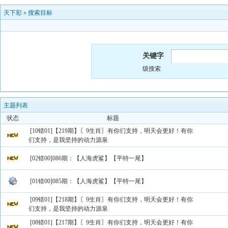
天下彩
»
搜索目标
关键字
级搜索
主题列表
状态
标题
[10错01]【219期】〖9生肖〗有你们支持，明天会更好！有你
们支持，是我坚持的动力源泉
[02错00]086期：【人海虎鲨】【平特一尾】
[01错00]085期：【人海虎鲨】【平特一尾】
[09错01]【218期】〖9生肖〗有你们支持，明天会更好！有你
们支持，是我坚持的动力源泉
[08错01]【217期】〖9生肖〗有你们支持，明天会更好！有你