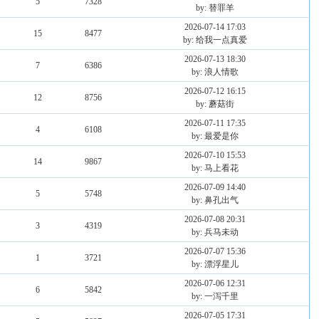
5
7328
by: 替罪羊
2026-07-14 17:03
15
8477
by: 给我一点真爱
2026-07-13 18:30
7
6386
by: 浪人情歌
2026-07-12 16:15
12
8756
by: 蘑菇街
2026-07-11 17:35
4
6108
by: 最爱是你
2026-07-10 15:53
14
9867
by: 马上看花
2026-07-09 14:40
5
5748
by: 鼻孔出气
2026-07-08 20:31
3
4319
by: 兵马未动
2026-07-07 15:36
1
3721
by: 漂浮星儿
2026-07-06 12:31
6
5842
by: 一泻千里
2026-07-05 17:31