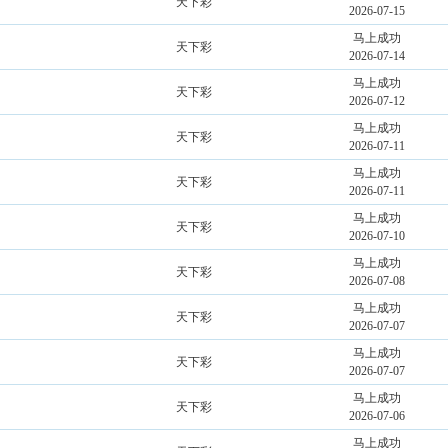
天下彩
2026-07-15
马上成功
天下彩
2026-07-14
马上成功
天下彩
2026-07-12
马上成功
天下彩
2026-07-11
马上成功
天下彩
2026-07-11
马上成功
天下彩
2026-07-10
马上成功
天下彩
2026-07-08
马上成功
天下彩
2026-07-07
马上成功
天下彩
2026-07-07
马上成功
天下彩
2026-07-06
马上成功