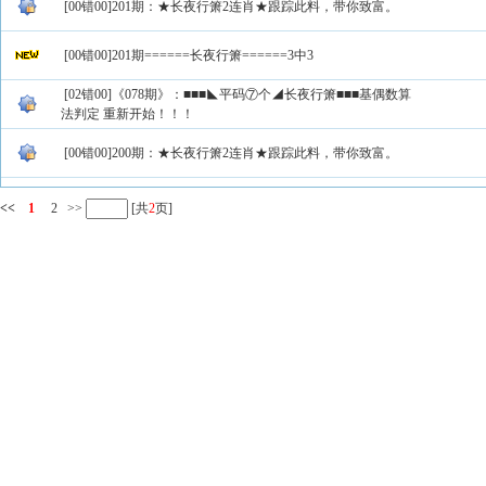
[00错00]201期：★长夜行箫2连肖★跟踪此料，带你致富。
[00错00]201期======长夜行箫======3中3
[02错00]《078期》：■■■◣平码⑦个◢长夜行箫■■■基偶数算
法判定 重新开始！！！
[00错00]200期：★长夜行箫2连肖★跟踪此料，带你致富。
<<
1
2
>>
[共
2
页]