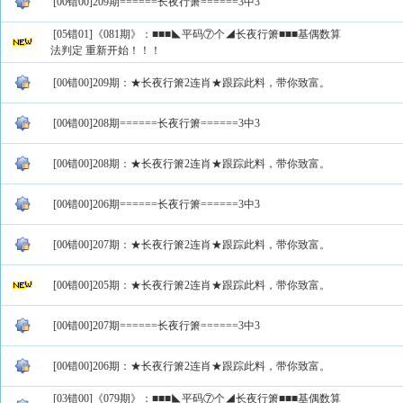
[00错00]209期======长夜行箫======3中3
[05错01]《081期》：■■■◣平码⑦个◢长夜行箫■■■基偶数算
法判定 重新开始！！！
[00错00]209期：★长夜行箫2连肖★跟踪此料，带你致富。
[00错00]208期======长夜行箫======3中3
[00错00]208期：★长夜行箫2连肖★跟踪此料，带你致富。
[00错00]206期======长夜行箫======3中3
[00错00]207期：★长夜行箫2连肖★跟踪此料，带你致富。
[00错00]205期：★长夜行箫2连肖★跟踪此料，带你致富。
[00错00]207期======长夜行箫======3中3
[00错00]206期：★长夜行箫2连肖★跟踪此料，带你致富。
[03错00]《079期》：■■■◣平码⑦个◢长夜行箫■■■基偶数算