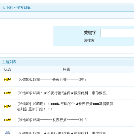
天下彩
»
搜索目标
关键字
级搜索
主题列表
状态
标题
[00错00]218期======长夜行箫======3中3
[00错00]218期：★长夜行箫2连肖★跟踪此料，带你致富。
[03错00]《085期》：■■■◣平码⑦个◢长夜行箫■■■基偶数算
法判定 重新开始！！！
[01错00]216期======长夜行箫======3中3
[00错00]217期：★长夜行箫2连肖★跟踪此料，带你致富。