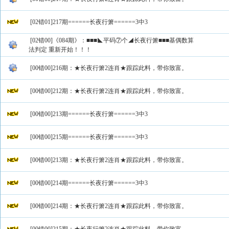
[02错01]217期======长夜行箫======3中3
[02错00]《084期》：■■■◣平码⑦个◢长夜行箫■■■基偶数算
法判定 重新开始！！！
[00错00]216期：★长夜行箫2连肖★跟踪此料，带你致富。
[00错00]212期：★长夜行箫2连肖★跟踪此料，带你致富。
[00错00]213期======长夜行箫======3中3
[00错00]215期======长夜行箫======3中3
[00错00]213期：★长夜行箫2连肖★跟踪此料，带你致富。
[00错00]214期======长夜行箫======3中3
[00错00]214期：★长夜行箫2连肖★跟踪此料，带你致富。