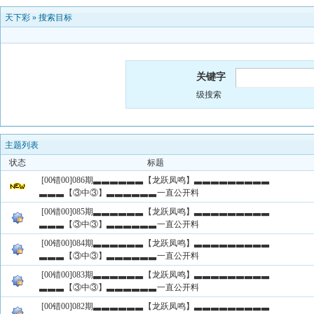
天下彩
»
搜索目标
关键字
级搜索
主题列表
状态
标题
[00错00]086期▃▃▃▃▃▃【龙跃凤鸣】▃▃▃▃▃▃▃▃▃
▃▃▃【③中③】▃▃▃▃▃▃一直公开料
[00错00]085期▃▃▃▃▃▃【龙跃凤鸣】▃▃▃▃▃▃▃▃▃
▃▃▃【③中③】▃▃▃▃▃▃一直公开料
[00错00]084期▃▃▃▃▃▃【龙跃凤鸣】▃▃▃▃▃▃▃▃▃
▃▃▃【③中③】▃▃▃▃▃▃一直公开料
[00错00]083期▃▃▃▃▃▃【龙跃凤鸣】▃▃▃▃▃▃▃▃▃
▃▃▃【③中③】▃▃▃▃▃▃一直公开料
[00错00]082期▃▃▃▃▃▃【龙跃凤鸣】▃▃▃▃▃▃▃▃▃