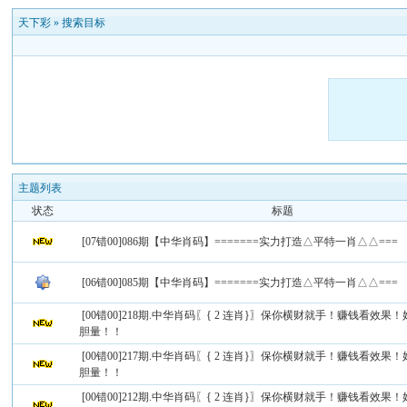
天下彩
»
搜索目标
主题列表
状态
标题
[07错00]086期【中华肖码】=======实力打造△平特一肖△△===
[06错00]085期【中华肖码】=======实力打造△平特一肖△△===
[00错00]218期.中华肖码〖{ 2 连肖}〗保你横财就手！赚钱看效
胆量！！
[00错00]217期.中华肖码〖{ 2 连肖}〗保你横财就手！赚钱看效
胆量！！
[00错00]212期.中华肖码〖{ 2 连肖}〗保你横财就手！赚钱看效