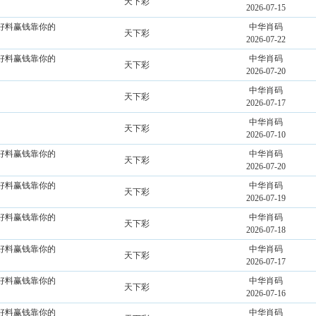
天下彩
2026-07-15
果！好料赢钱靠你的
中华肖码
天下彩
2026-07-22
果！好料赢钱靠你的
中华肖码
天下彩
2026-07-20
中华肖码
天下彩
2026-07-17
中华肖码
天下彩
2026-07-10
果！好料赢钱靠你的
中华肖码
天下彩
2026-07-20
果！好料赢钱靠你的
中华肖码
天下彩
2026-07-19
果！好料赢钱靠你的
中华肖码
天下彩
2026-07-18
果！好料赢钱靠你的
中华肖码
天下彩
2026-07-17
果！好料赢钱靠你的
中华肖码
天下彩
2026-07-16
果！好料赢钱靠你的
中华肖码