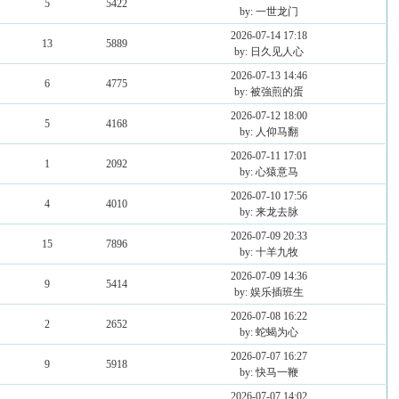
5
5422
by: 一世龙门
2026-07-14 17:18
13
5889
by: 日久见人心
2026-07-13 14:46
6
4775
by: 被強煎的蛋
2026-07-12 18:00
5
4168
by: 人仰马翻
2026-07-11 17:01
1
2092
by: 心猿意马
2026-07-10 17:56
4
4010
by: 来龙去脉
2026-07-09 20:33
15
7896
by: 十羊九牧
2026-07-09 14:36
9
5414
by: 娱乐插班生
2026-07-08 16:22
2
2652
by: 蛇蝎为心
2026-07-07 16:27
9
5918
by: 快马一鞭
2026-07-07 14:02