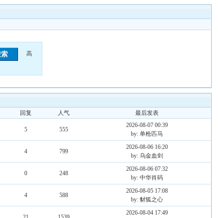
高
回复
人气
最后发表
2026-08-07 00:39
5
555
by: 单枪匹马
2026-08-06 16:20
4
799
by: 乌金血剑
2026-08-06 07:32
0
248
by: 中华肖码
2026-08-05 17:08
4
588
by: 豺狐之心
2026-08-04 17:49
21
1539