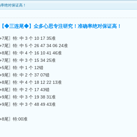
准确率绝对保证高！
问苍天∞【◆三连尾◆】众多心思专注研究！准确率绝对保证高！
〗特: 中 3 个 10 17 35准
特: 中 5 个 26 47 34 06 24准
特: 中 4 个 16 10 41 46准
〗特: 中 3 个 15 34 25准
尾〗特: 中 1 个 12错
〗特: 中 2 个 37 07错
特: 中 4 个 18 12 22 13准
〗特: 中 2 个 17 43错
〗特: 中 3 个 19 38 31准
〗特: 中 3 个 48 49 43准
+8尾〗特:00准