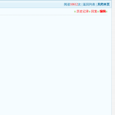
阅读
10612
次 |
返回列表
|
关闭本页
u
历史记录
u
回复
u
编辑
u