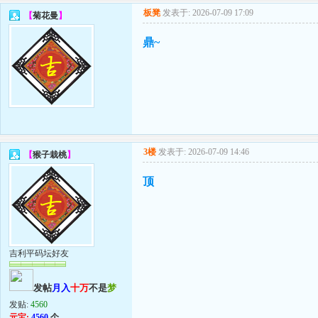
板凳
发表于: 2026-07-09 17:09
【
菊花曼
】
鼎~
3楼
发表于: 2026-07-09 14:46
【
猴子栽桃
】
顶
吉利平码坛好友
发帖
月入
十万
不是
梦
发贴:
4560
元宝:
4560
个