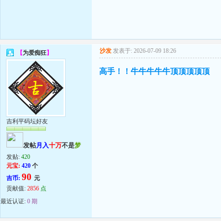
沙发
发表于: 2026-07-09 18:26
【
为爱痴狂
】
高手！！牛牛牛牛牛顶顶顶顶顶
吉利平码坛好友
发帖
月入
十万
不是
梦
发贴:
420
元宝:
420
个
90
吉币:
元
贡献值:
2856
点
最近认证:
0 期