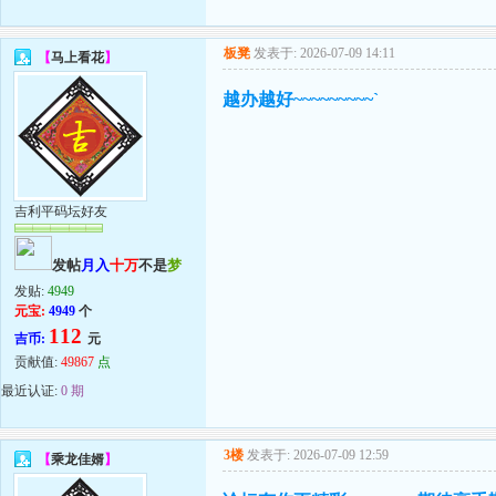
板凳
发表于: 2026-07-09 14:11
【
马上看花
】
越办越好~~~~~~~~~`
吉利平码坛好友
发帖
月入
十万
不是
梦
发贴:
4949
元宝:
4949
个
112
吉币:
元
贡献值:
49867
点
最近认证:
0 期
3楼
发表于: 2026-07-09 12:59
【
乘龙佳婿
】