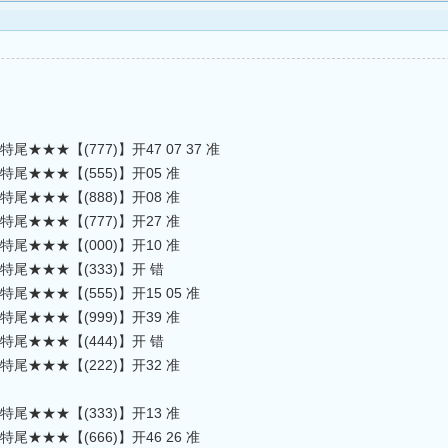
★★【(777)】开47 07 37 准
尾★★★【(555)】开05 准
尾★★★【(888)】开08 准
尾★★★【(777)】开27 准
尾★★★【(000)】开10 准
尾★★★【(333)】开 错
★★★【(555)】开15 05 准
尾★★★【(999)】开39 准
尾★★★【(444)】开 错
尾★★★【(222)】开32 准
尾★★★【(333)】开13 准
★★★【(666)】开46 26 准