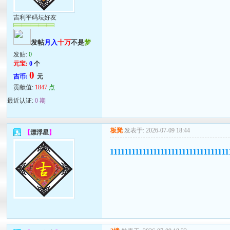
吉利平码坛好友
发帖
月入
十万
不是
梦
发贴:
0
元宝:
0
个
0
吉币:
元
贡献值:
1847
点
最近认证:
0 期
板凳
发表于: 2026-07-09 18:44
【
漂浮星
】
111111111111111111111111111111111