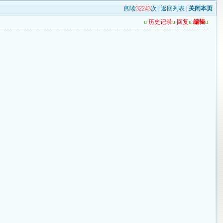
阅读
32243
次 |
返回列表
|
关闭本页
u
历史记录
u
回复
u
编辑
u