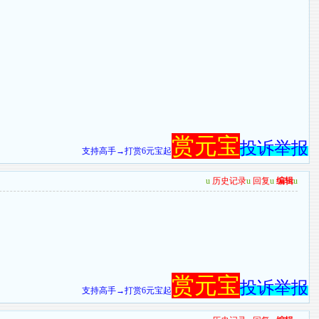
赏元宝
投诉举报
支持高手→打赏6元宝起
u
历史记录
u
回复
u
编辑
u
赏元宝
投诉举报
支持高手→打赏6元宝起