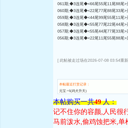
061期;◆3连尾◆<66尾55尾11尾88尾>开: 
060期;◆3连尾◆<22尾77尾88尾33尾>开: 
059期;◆3连尾◆<44尾99尾55尾11尾>开: 
058期;◆3连尾◆<55尾77尾22尾44尾>开:
057期;◆3连尾◆<55尾44尾77尾33尾>开: 中
056期;◆3连尾◆<22尾11尾55尾88尾>开: 
[ 此帖被走过场在2026-07-08 03:54重
本帖最近打赏记录：
元宝:+6(鸡犬升天)
本帖购买一共
49
人：
记不住你的容颜,人民很行
马前泼水,偷鸡蚀把米,单