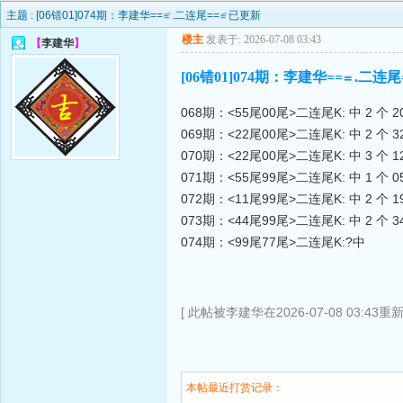
主题 :
[06错01]074期：李建华==≌.二连尾==≌已更新
楼主
发表于: 2026-07-08 03:43
【
李建华
】
[06错01]074期：李建华==≌.二连
068期：<55尾00尾>二连尾K: 中 2 个 2
069期：<22尾00尾>二连尾K: 中 2 个 3
070期：<22尾00尾>二连尾K: 中 3 个 12
071期：<55尾99尾>二连尾K: 中 1 个 0
072期：<11尾99尾>二连尾K: 中 2 个 1
073期：<44尾99尾>二连尾K: 中 2 个 3
074期：<99尾77尾>二连尾K:?中
[ 此帖被李建华在2026-07-08 03:43重
本帖最近打赏记录：