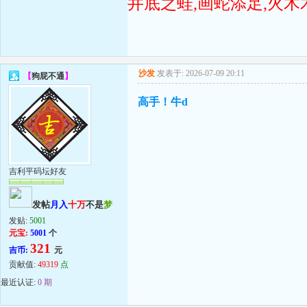
井底之蛙,画蛇添足,火木
沙发
发表于: 2026-07-09 20:11
【
狗屁不通
】
高手！牛d
吉利平码坛好友
发帖
月入
十万
不是
梦
发贴:
5001
元宝:
5001
个
321
吉币:
元
贡献值:
49319
点
最近认证:
0 期