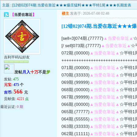
主题 :
[12错02]074期.当爱在靠近★★★爆庄猛料★★★平特1尾★★★长期发表
楼主
发表于: 2026-07-08 02:48
【
当爱在靠近
】
[12错02]074期.当爱在靠近★
[sell=3]074期.(77777)
▲当爱在靠近▲
☆
[/ sell]073期.(77777)
▲当爱在靠近▲
☆平
072期.(00000)
▲当爱在靠近▲
☆平特1尾☆
吉利平码坛好友
++++++++++++++++++++++++++++++++
071期.(00000)
▲当爱在靠近▲
☆平特1尾
发帖
月入
十万
不是
梦
070期.(33333)
▲当爱在靠近▲
☆平特1尾☆
发贴:
475
069期.(99999)
▲当爱在靠近▲
☆平特1尾
元宝:
475
个
068期.(00000)
▲当爱在靠近▲
☆平特1尾☆
566
吉币:
元
067期.(99999)
▲当爱在靠近▲
☆平特1尾☆
贡献值:
4221
点
066期.(00000)
▲当爱在靠近▲
☆平特1尾☆
最近认证:
0 期
065期.(77777)
▲当爱在靠近▲
☆平特1尾☆
064期.(55555)
▲当爱在靠近▲
☆平特1尾☆
063期.(33333)
▲当爱在靠近▲
☆平特1尾☆
062期.(11111)
▲当爱在靠近▲
☆平特1尾☆