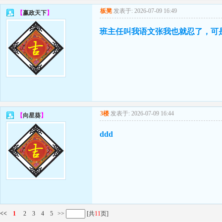
板凳
发表于: 2026-07-09 16:49
【
赢政天下
】
班主任叫我语文张我也就忍了，可
3楼
发表于: 2026-07-09 16:44
【
向星葵
】
ddd
<<
1
2
3
4
5
>>
[共
11
页]