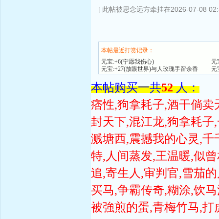
[ 此帖被思念远方牵挂在2026-07-08 02
本帖最近打赏记录：
元宝:+6(宁愿我伤心)
元
元宝:+27(放眼世界)与人玫瑰手留余香
元
本帖购买一共
52
人：
痞性,狗拿耗子,酒干倘卖
封天下,混江龙,狗拿耗子
溅塘西,震撼我的心灵,千
特,人间蒸发,王温暖,似
追,寄生人,审判官,雪茄
买马,争霸传奇,糊涂,饮
被強煎的蛋,青梅竹马,打