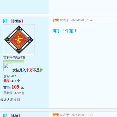
沙发
发表于: 2026-07-09 20:42
【
亲爱的
】
高手！牛顶！
吉利平码坛好友
发帖
月入
十万
不是
梦
发贴:
412
元宝:
412
个
109
吉币:
元
贡献值:
3209
点
最近认证:
0 期
板凳
发表于: 2026-07-09 19:27
【
多情
】