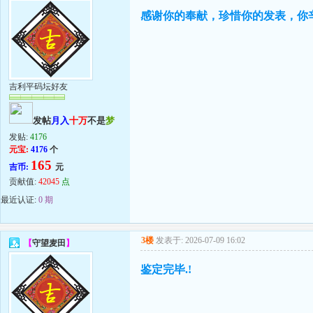
感谢你的奉献，珍惜你的发表，你
吉利平码坛好友
发帖
月入
十万
不是
梦
发贴:
4176
元宝:
4176
个
165
吉币:
元
贡献值:
42045
点
最近认证:
0 期
3楼
发表于: 2026-07-09 16:02
【
守望麦田
】
鉴定完毕.!