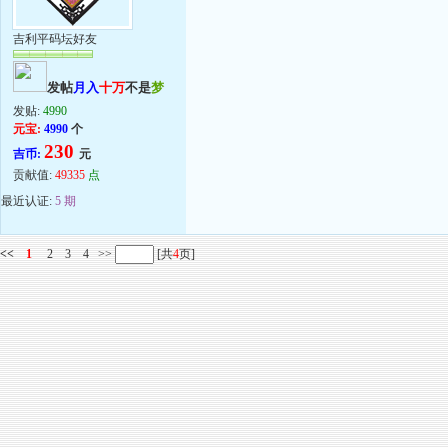
吉利平码坛好友
发帖
月入
十万
不是
梦
发贴:
4990
元宝:
4990
个
230
吉币:
元
贡献值:
49335
点
最近认证:
5 期
<<
1
2
3
4
>>
[共
4
页]