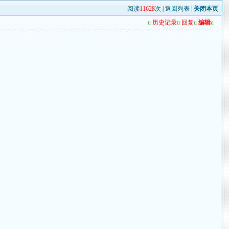
阅读
11628
次 |
返回列表
|
关闭本页
u
历史记录
u
回复
u
编辑
u