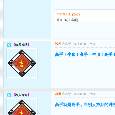
本帖最近打赏记录：
元宝:+6(王温暖)
沙发
发表于: 2026-07-09 16:05
【
狼吞虎咽
】
高手！牛顶！高手！牛顶！高手
板凳
发表于: 2026-07-09 15:43
【
路人皆知
】
高手就是高手，当别人放弃的时候，