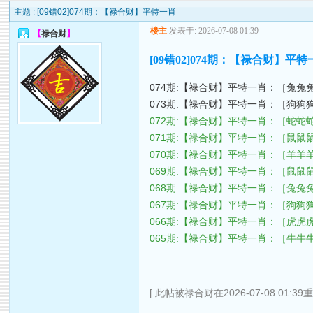
主题 :
[09错02]074期：【禄合财】平特一肖
楼主
发表于: 2026-07-08 01:39
【
禄合财
】
[09错02]074期：【禄合财】平特
074期:【禄合财】平特一肖：［兔兔
073期:【禄合财】平特一肖：［狗狗
072期:【禄合财】平特一肖：［蛇蛇
071期:【禄合财】平特一肖：［鼠鼠
070期:【禄合财】平特一肖：［羊羊
069期:【禄合财】平特一肖：［鼠鼠
068期:【禄合财】平特一肖：［兔兔
067期:【禄合财】平特一肖：［狗狗
066期:【禄合财】平特一肖：［虎虎
065期:【禄合财】平特一肖：［牛牛
[ 此帖被禄合财在2026-07-08 01:39