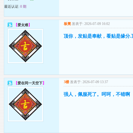
最近认证:
0 期
板凳
发表于: 2026-07-09 16:02
【
爱太难
】
顶你，发贴是奉献，看贴是缘分.
3楼
发表于: 2026-07-09 13:37
【
爱在同一天空下
】
强人，佩服死了。呵呵，不错啊