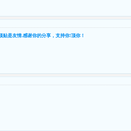
顶贴是友情.感谢你的分享，支持你!顶你！